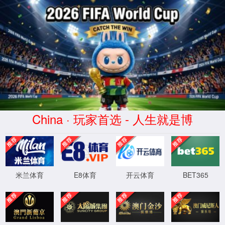
CHINA·bb贝博艾弗森|品牌公
司-官方网站
bb贝博艾弗森丨2025年11月大事记
3623
2025-12-01 16:31